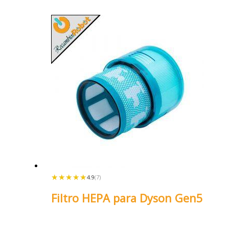
★★★★★
★★★★★
4.9
(7)
Filtro HEPA para Dyson Gen5