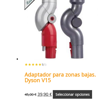
★★★★★
★★★★★
5
(1)
Adaptador para zonas bajas.
Dyson V15
39,90
€
45,00
€
Seleccionar opciones