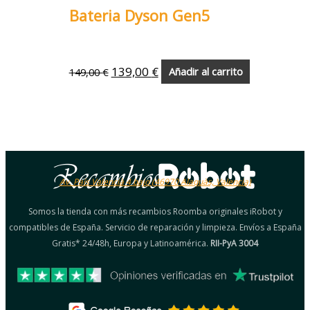
Bateria Dyson Gen5
139,00
€
149,00
€
Añadir al carrito
Av. País Valencià 4 bajo (46970 Alaquàs, Valencia)
Somos la tienda con más recambios Roomba originales iRobot y
compatibles de España. Servicio de reparación y limpieza. Envíos a España
Gratis* 24/48h, Europa y Latinoamérica.
RII-PyA 3004