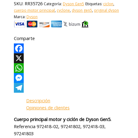
SKU:
RR35726
Categoría:
Dyson Gen5
Etiquetas:
ciclon
,
cuerpo motor principal
,
cyclone
,
dyson gen5
,
original dyson
Marca:
Dyson
Comparte
Facebook
X
WhatsApp
Messenger
Telegram
Descripción
Opiniones de clientes
Cuerpo principal motor y ciclón de Dyson Gen5.
Referencia 972418-02, 97241802, 972418-03,
97241803