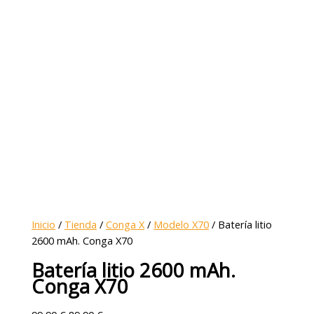
Inicio
/
Tienda
/
Conga X
/
Modelo X70
/ Batería litio
2600 mAh. Conga X70
Batería litio 2600 mAh.
Conga X70