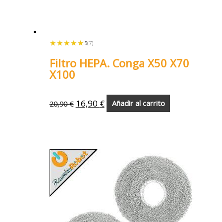
★★★★★
★★★★★
5
(7)
Filtro HEPA. Conga X50 X70
X100
16,90
€
20,90
€
Añadir al carrito