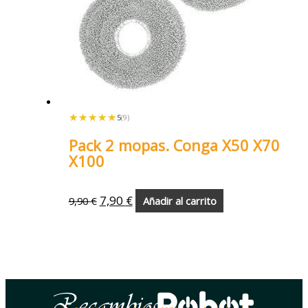
★★★★★
★★★★★
5
(9)
Pack 2 mopas. Conga X50 X70
X100
7,90
€
9,90
€
Añadir al carrito