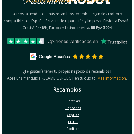
Av. País Valencià 4 bajo (46970 Alaquàs, Valencia)
Somos la tienda con más recambios Roomba originales iRobot y
compatibles de España. Servicio de reparación y limpieza. Envíos a España
Gratis* 24/48h, Europa y Latinoamérica.
RII-PyA 3004
¿Te gustaría tener tu propio negocio de recambios?
Abre una franquicia RECAMBIOSROBOT en tu ciudad.
Más información
.
Recambios
Baterías
Depósitos
Cepillos
Filtros
Rodillos