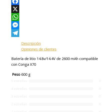
Facebook
X
WhatsApp
Messenger
Telegram
Descripción
Opiniones de clientes
Batería de litio 14.8v/14.4V de 2600 mAh compatible
con Conga X70
Peso
600 g
5 estrellas
0
4 estrellas
0
3 estrellas
0
2 estrellas
0
1 estrellas
0