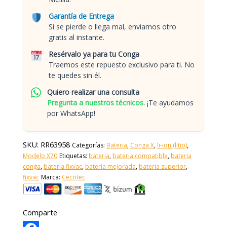
Garantía de Entrega
Si se pierde o llega mal, enviamos otro
gratis al instante.
Resérvalo ya para tu Conga
Traemos este repuesto exclusivo para ti. No
te quedes sin él.
Quiero realizar una consulta
Pregunta a nuestros técnicos.
¡Te ayudamos
por WhatsApp!
SKU:
RR63958
Categorías:
Bateria
,
Conga X
,
li-ion (litio)
,
Modelo X70
Etiquetas:
bateria
,
bateria compatible
,
bateria
conga
,
bateria fixvac
,
bateria mejorada
,
bateria superior
,
fixvac
Marca:
Cecotec
Comparte