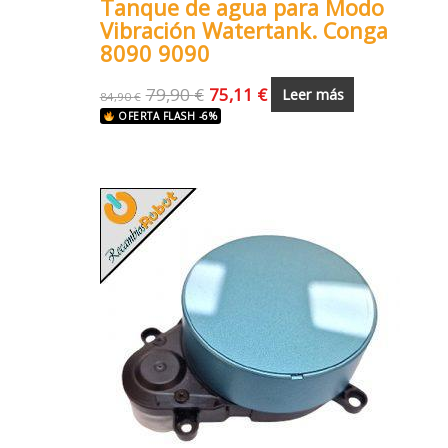
Tanque de agua para Modo
Vibración Watertank. Conga
8090 9090
79,90
€
75,11
€
Leer más
84,90
€
OFERTA FLASH -6%