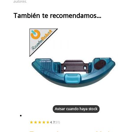
autores.
También te recomendamos…
Avisar cuando haya stock
★★★★★
★★★★★
4.7
(51)