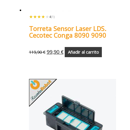
★★★★★
★★★★★
4
(1)
Torreta Sensor Laser LDS.
Cecotec Conga 8090 9090
99,90
€
119,90
€
Añadir al carrito