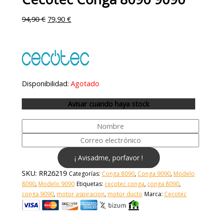
94,90
€
79,90
€
Disponibilidad:
Agotado
Avisar cuando haya stock
¡ Avisadme, porfavor !
SKU:
RR26219
Categorías:
Conga 8090
,
Conga 9090
,
Modelo
8090
,
Modelo 9090
Etiquetas:
cecotec conga
,
conga 8090
,
conga 9090
,
motor aspiracion
,
motor ducto
Marca:
Cecotec