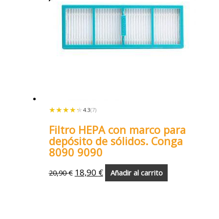
★★★★★
★★★★★
4.3
(7)
Filtro HEPA con marco para
depósito de sólidos. Conga
8090 9090
18,90
€
20,90
€
Añadir al carrito