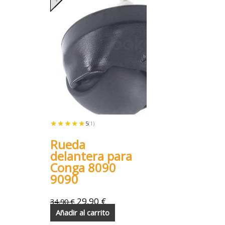
★★★★★
★★★★★
5
(1)
Rueda
delantera para
Conga 8090
9090
29,90
€
34,90
€
Añadir al carrito