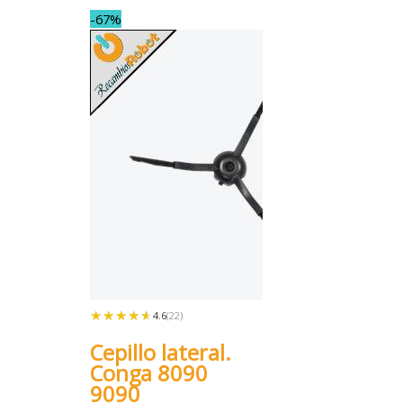
-67%
★★★★★
★★★★★
4.6
(22)
Cepillo lateral.
Conga 8090
9090