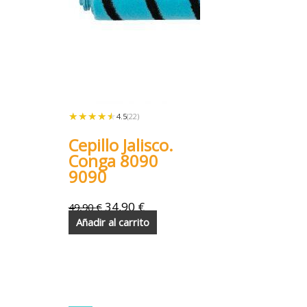
★★★★★
★★★★★
4.5
(22)
Cepillo Jalisco.
Conga 8090
9090
34,90
€
49,90
€
Añadir al carrito