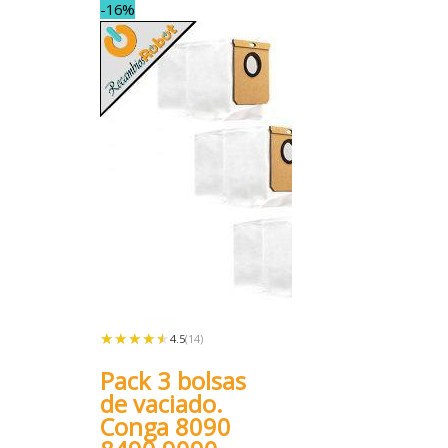
-16%
★★★★★
★★★★★
4.5
(14)
Pack 3 bolsas
de vaciado.
Conga 8090