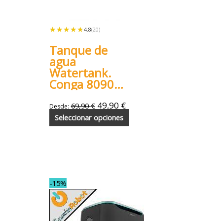
★★★★★
★★★★★
4.8
(20)
Tanque de
agua
Watertank.
Conga 8090
9090
49,90
€
69,90
€
Desde:
Seleccionar opciones
-15%