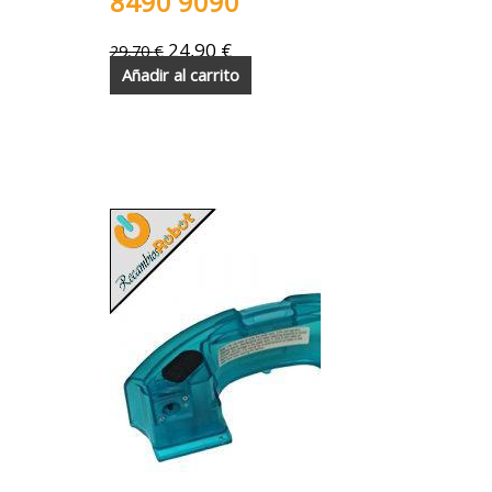
8490 9090
24,90
€
29,70
€
Añadir al carrito