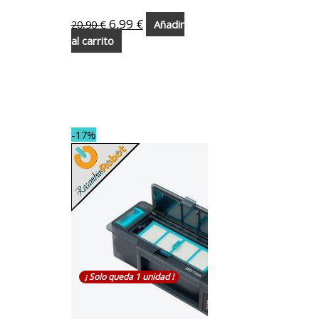
6,99
€
20,90
€
Añadir
al carrito
-17%
¡ Solo queda 1 unidad !