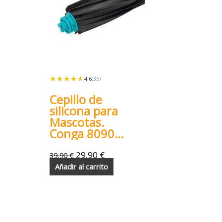
★★★★★
★★★★★
4.6
(35)
Cepillo de
silicona para
Mascotas.
Conga 8090
9090
29,90
€
39,90
€
Añadir al carrito