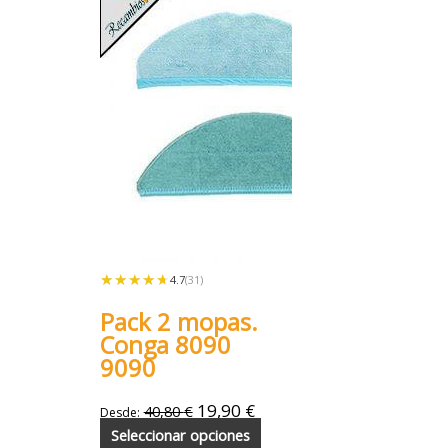
★★★★★
★★★★★
4.7
(31)
Pack 2 mopas.
Conga 8090
9090
19,90
€
40,80
€
Desde:
Seleccionar opciones