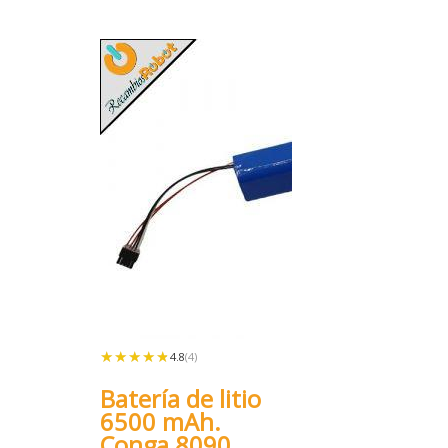
★★★★★
★★★★★
4.8
(4)
Batería de litio
6500 mAh.
Conga 8090