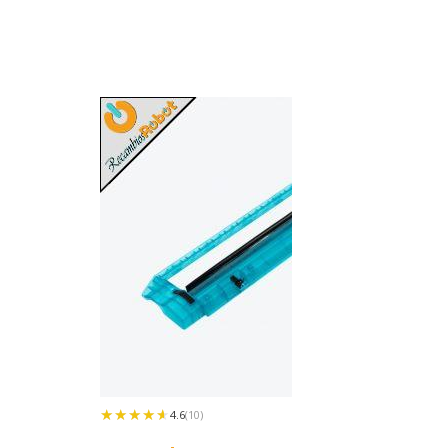
★★★★★
★★★★★
4.6
(10)