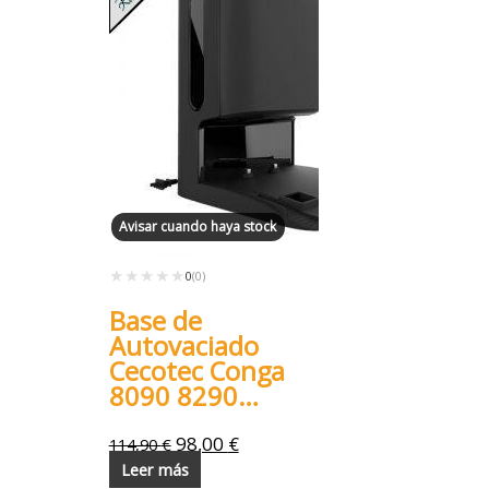
Avisar cuando haya stock
★★★★★
★★★★★
0
(0)
Base de
Autovaciado
Cecotec Conga
8090 8290
9090
98,00
€
114,90
€
Leer más