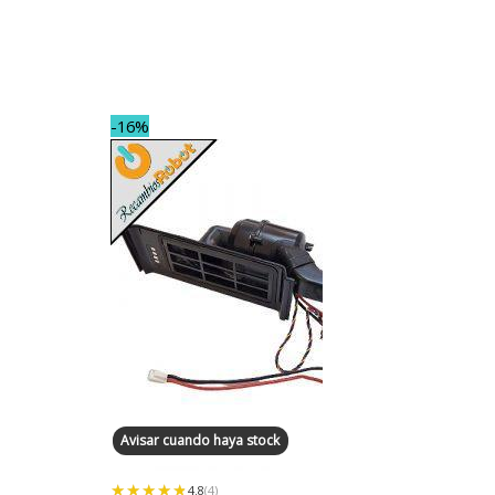
-16%
Avisar cuando haya stock
★★★★★
★★★★★
4.8
(4)