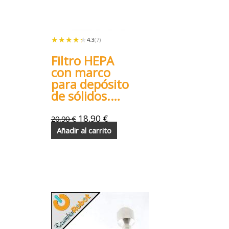
★★★★★
★★★★★
4.3
(7)
Filtro HEPA
con marco
para depósito
de sólidos.
Conga 8090
9090
18,90
€
20,90
€
Añadir al carrito