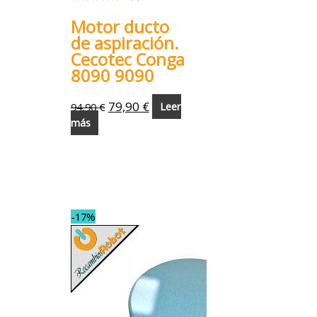
Motor ducto
de aspiración.
Cecotec Conga
8090 9090
79,90
€
94,90
€
Leer
más
-17%