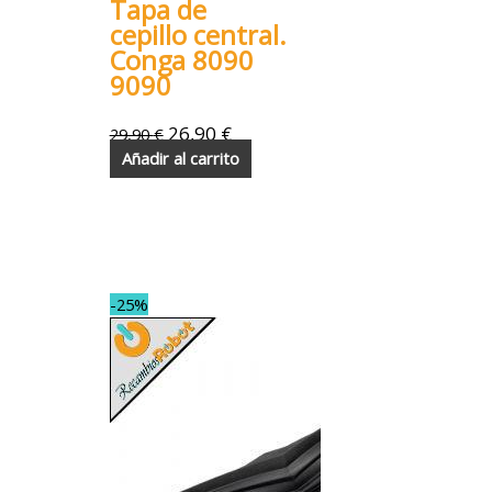
Tapa de
cepillo central.
Conga 8090
9090
26,90
€
29,90
€
Añadir al carrito
-25%