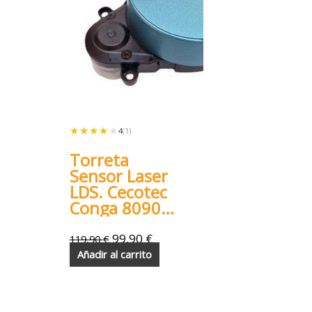
★★★★★
★★★★★
4
(1)
Torreta
Sensor Laser
LDS. Cecotec
Conga 8090
9090
99,90
€
119,90
€
Añadir al carrito