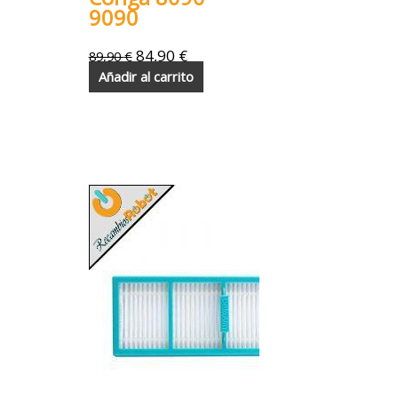
9090
84,90
€
89,90
€
Añadir al carrito