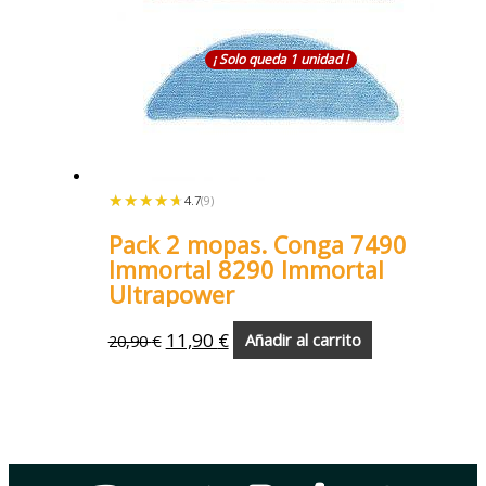
¡ Solo queda 1 unidad !
★★★★★
★★★★★
4.7
(9)
Pack 2 mopas. Conga 7490
Immortal 8290 Immortal
Ultrapower
11,90
€
20,90
€
Añadir al carrito