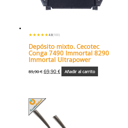
★★★★★
★★★★★
4.8
(100)
Depósito mixto. Cecotec
Conga 7490 Immortal 8290
Immortal Ultrapower
69,90
€
89,90
€
Añadir al carrito