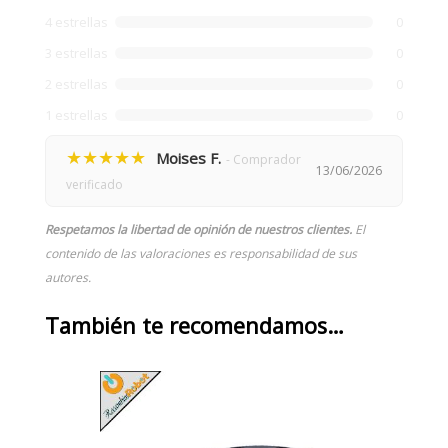
4 estrellas
0
3 estrellas
0
2 estrellas
0
1 estrellas
0
★★★★★
Moises F.
- Comprador
13/06/2026
verificado
Respetamos la libertad de opinión de nuestros clientes.
El
contenido de las valoraciones es responsabilidad de sus
autores.
También te recomendamos…