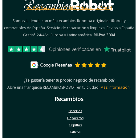
Av. País Valencià 4 bajo (46970 Alaquàs, Valencia)
Somos la tienda con más recambios Roomba originales iRobot y
compatibles de España. Servicio de reparación y limpieza. Envíos a España
Gratis* 24/48h, Europa y Latinoamérica.
RII-PyA 3004
¿Te gustaría tener tu propio negocio de recambios?
Abre una franquicia RECAMBIOSROBOT en tu ciudad.
Más información
.
Recambios
Baterías
Depósitos
Cepillos
Filtros