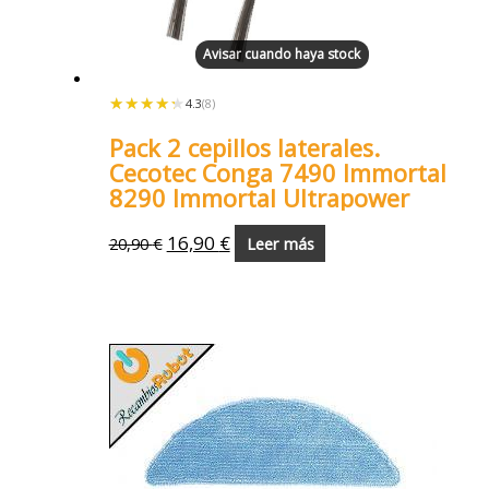
Avisar cuando haya stock
★★★★★
★★★★★
4.3
(8)
Pack 2 cepillos laterales.
Cecotec Conga 7490 Immortal
8290 Immortal Ultrapower
16,90
€
20,90
€
Leer más