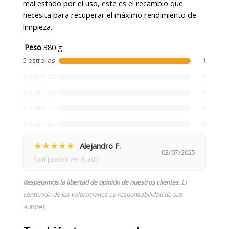
mal estado por el uso, este es el recambio que
necesita para recuperar el máximo rendimiento de
limpieza.
Peso
380 g
5 estrellas
1
4 estrellas
0
3 estrellas
0
2 estrellas
0
1 estrellas
0
★★★★★
Alejandro F.
-
02/07/2025
Comprador verificado
Respetamos la libertad de opinión de nuestros clientes.
El
contenido de las valoraciones es responsabilidad de sus
autores.