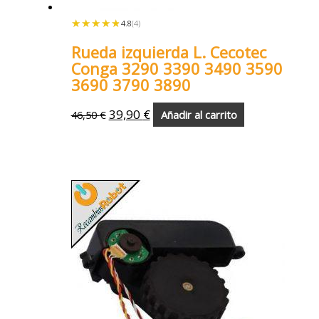
★★★★★
★★★★★
4.8
(4)
Rueda izquierda L. Cecotec
Conga 3290 3390 3490 3590
3690 3790 3890
39,90
€
46,50
€
Añadir al carrito