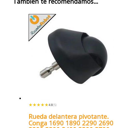
También te recomendamos…
★★★★★
★★★★★
4.8
(5)
Rueda delantera pivotante.
Conga 1690 1890 2290 2690