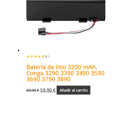
★★★★★
★★★★★
5
(4)
Batería de litio 3200 mAh.
Conga 3290 3390 3490 3590
3690 3790 3890
59,90
€
69,90
€
Añadir al carrito