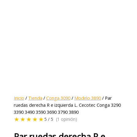
Inicio
/
Tienda
/
Conga 3090
/
Modelo 3890
/ Par
ruedas derecha R e izquierda L. Cecotec Conga 3290
3390 3490 3590 3690 3790 3890
★★★★★
5 / 5
(1 opinión)
Par ruedas derecha R e