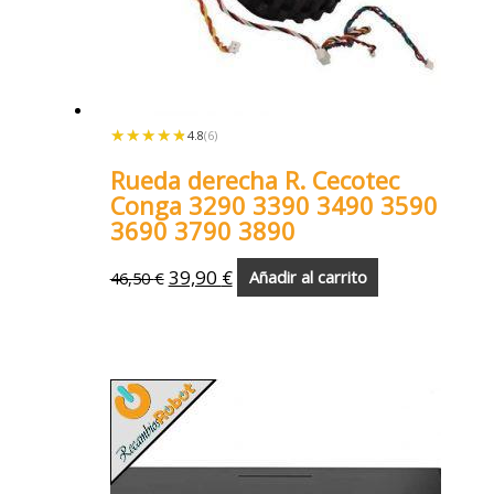
★★★★★
★★★★★
4.8
(6)
Rueda derecha R. Cecotec
Conga 3290 3390 3490 3590
3690 3790 3890
39,90
€
46,50
€
Añadir al carrito