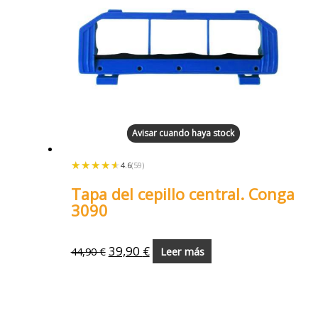
Avisar cuando haya stock
★★★★★
★★★★★
4.6
(59)
Tapa del cepillo central. Conga
3090
39,90
€
44,90
€
Leer más