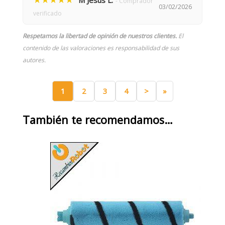
M Jesús L.
- Comprador
03/02/2026
verificado
Respetamos la libertad de opinión de nuestros clientes.
El
contenido de las valoraciones es responsabilidad de sus
autores.
1
2
3
4
>
»
También te recomendamos…