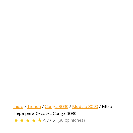
Inicio
/
Tienda
/
Conga 3090
/
Modelo 3090
/ Filtro
Hepa para Cecotec Conga 3090
★★★★★
4.7 / 5
(30 opiniones)