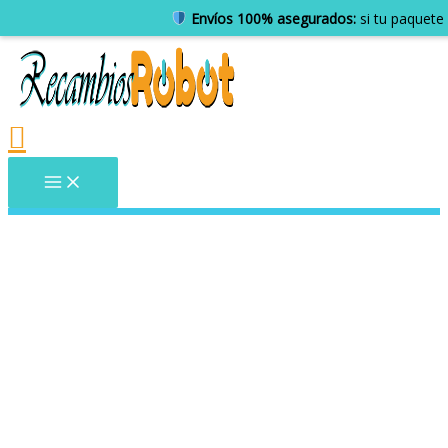
Envíos 100% asegurados:
si tu paquete 