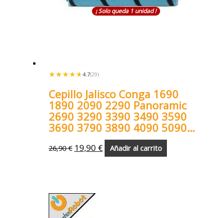
¡ Solo queda 1 unidad !
★★★★★
★★★★★
4.7
(29)
Cepillo Jalisco Conga 1690
1890 2090 2290 Panoramic
2690 3290 3390 3490 3590
3690 3790 3890 4090 5090
6090 7090
19,90
€
26,90
€
Añadir al carrito