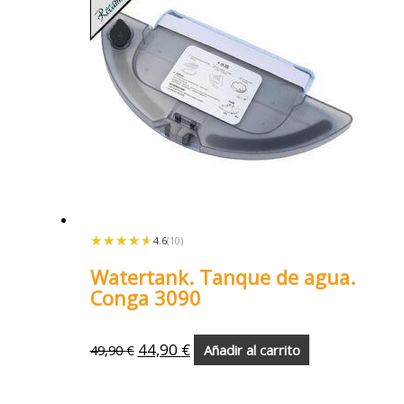
★★★★★
★★★★★
4.6
(10)
Watertank. Tanque de agua.
Conga 3090
44,90
€
49,90
€
Añadir al carrito