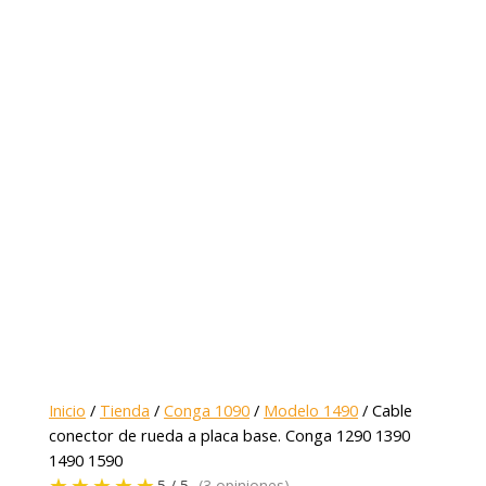
Inicio
/
Tienda
/
Conga 1090
/
Modelo 1490
/ Cable
conector de rueda a placa base. Conga 1290 1390
1490 1590
★★★★★
5 / 5
(3 opiniones)