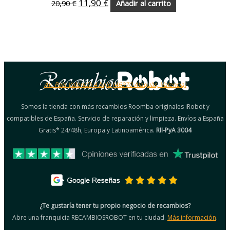
11,90
€
20,90
€
Añadir al carrito
Av. País Valencià 4 bajo (46970 Alaquàs, Valencia)
Somos la tienda con más recambios Roomba originales iRobot y
compatibles de España. Servicio de reparación y limpieza. Envíos a España
Gratis* 24/48h, Europa y Latinoamérica.
RII-PyA 3004
¿Te gustaría tener tu propio negocio de recambios?
Abre una franquicia RECAMBIOSROBOT en tu ciudad.
Más información
.