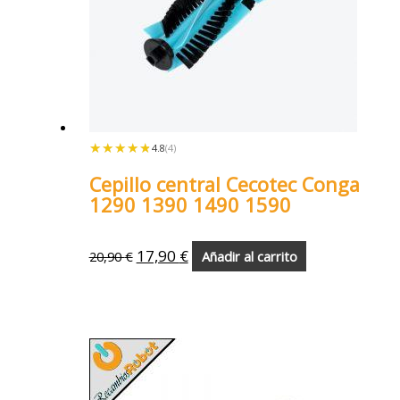
★★★★★
★★★★★
4.8
(4)
Cepillo central Cecotec Conga
1290 1390 1490 1590
17,90
€
20,90
€
Añadir al carrito