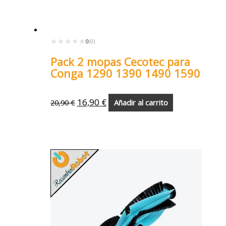
★★★★★
★★★★★
0
(0)
Pack 2 mopas Cecotec para
Conga 1290 1390 1490 1590
16,90
€
20,90
€
Añadir al carrito