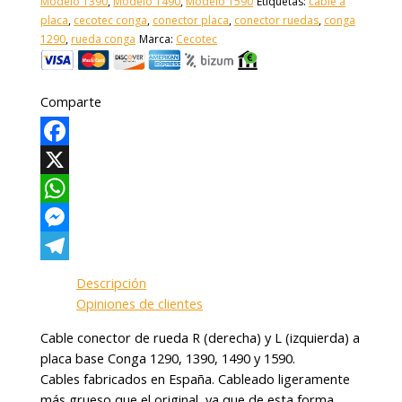
Modelo 1390
,
Modelo 1490
,
Modelo 1590
Etiquetas:
cable a
placa
,
cecotec conga
,
conector placa
,
conector ruedas
,
conga
1290
,
rueda conga
Marca:
Cecotec
Comparte
Facebook
X
WhatsApp
Messenger
Telegram
Descripción
Opiniones de clientes
Cable conector de rueda R (derecha) y L (izquierda) a
placa base Conga 1290, 1390, 1490 y 1590.
Cables fabricados en España. Cableado ligeramente
más grueso que el original, ya que de esta forma