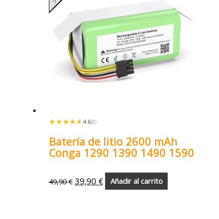
★★★★★
★★★★★
4.6
(8)
Batería de litio 2600 mAh
Conga 1290 1390 1490 1590
39,90
€
49,90
€
Añadir al carrito