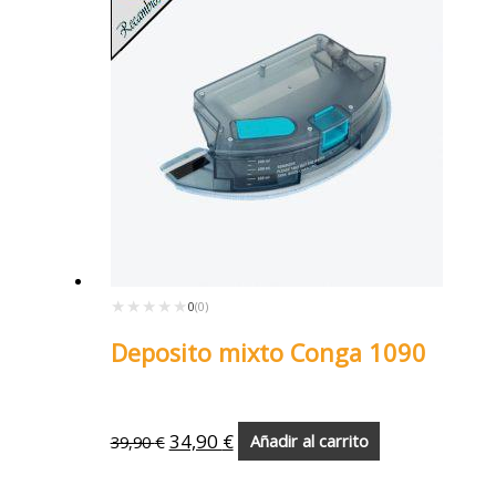
★★★★★
★★★★★
0
(0)
Deposito mixto Conga 1090
34,90
€
39,90
€
Añadir al carrito