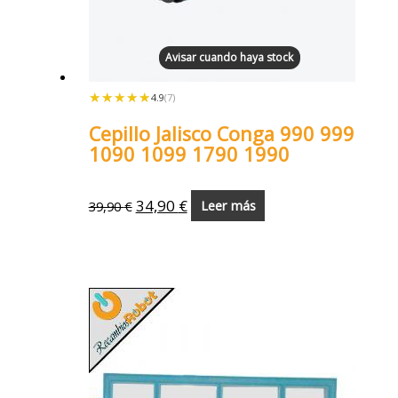
Avisar cuando haya stock
★★★★★
★★★★★
4.9
(7)
Cepillo Jalisco Conga 990 999
1090 1099 1790 1990
34,90
€
39,90
€
Leer más