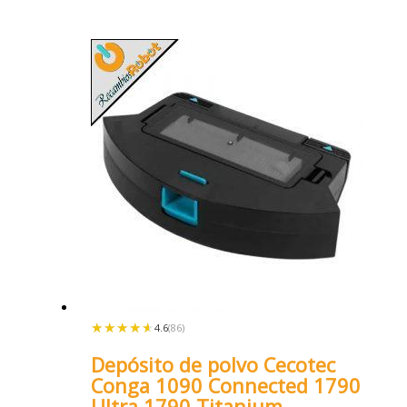
★★★★★
★★★★★
4.6
(86)
Depósito de polvo Cecotec
Conga 1090 Connected 1790
Ultra 1790 Titanium