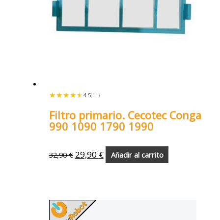
★★★★★
★★★★★
4.5
(11)
Filtro primario. Cecotec Conga
990 1090 1790 1990
29,90
€
32,90
€
Añadir al carrito