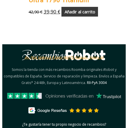
39,90
€
42,90
€
Añadir al carrito
Av. País Valencià 4 bajo (46970 Alaquàs, Valencia)
Somos la tienda con más recambios Roomba originales iRobot y
compatibles de España. Servicio de reparación y limpieza. Envíos a España
Gratis* 24/48h, Europa y Latinoamérica.
RII-PyA 3004
¿Te gustaría tener tu propio negocio de recambios?