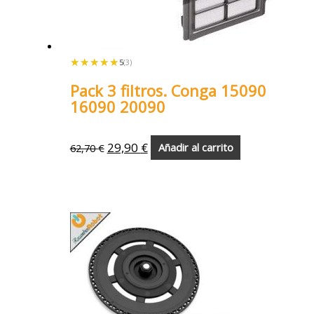
★★★★★
★★★★★
5
(3)
Pack 3 filtros. Conga 15090
16090 20090
29,90
€
62,70
€
Añadir al carrito