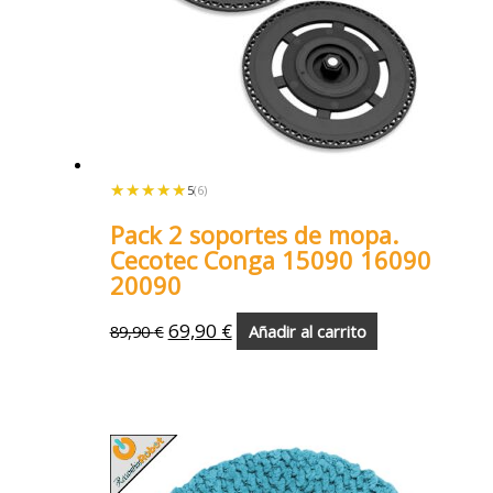
★★★★★
★★★★★
5
(6)
Pack 2 soportes de mopa.
Cecotec Conga 15090 16090
20090
69,90
€
89,90
€
Añadir al carrito