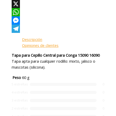
Facebook
X
WhatsApp
Messenger
Telegram
Descripción
Opiniones de clientes
Tapa para Cepillo Central para Conga 15090 16090
Tapa apta para cualquier rodillo: mixto, jalisco o
mascotas (silicona).
Peso
60 g
5 estrellas
0
4 estrellas
0
3 estrellas
0
2 estrellas
0