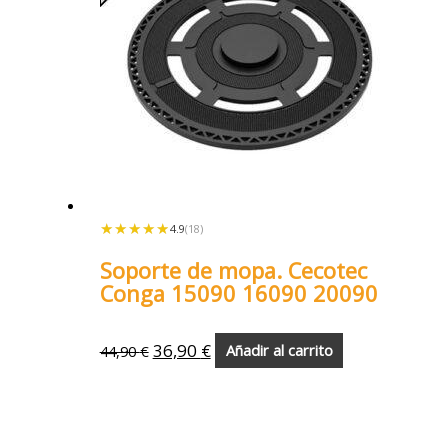
★★★★★
★★★★★
4.9
(18)
Soporte de mopa. Cecotec
Conga 15090 16090 20090
36,90
€
44,90
€
Añadir al carrito