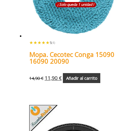
¡ Solo queda 1 unidad !
★★★★★
★★★★★
5
(4)
Mopa. Cecotec Conga 15090
16090 20090
11,90
€
14,90
€
Añadir al carrito