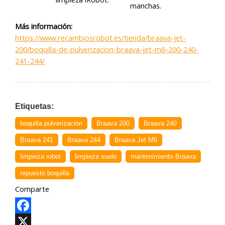
manchas.
Más información:
https://www.recambiosrobot.es/tienda/braava-jet-
200/boquilla-de-pulverizacion-braava-jet-m6-200-240-
241-244/
Etiquetas:
boquilla pulverización
Braava 200
Braava 240
Braava 241
Braava 244
Braava Jet M6
limpieza robot
limpieza suelo
mantenimiento Braava
repuesto boquilla
Comparte
Facebook