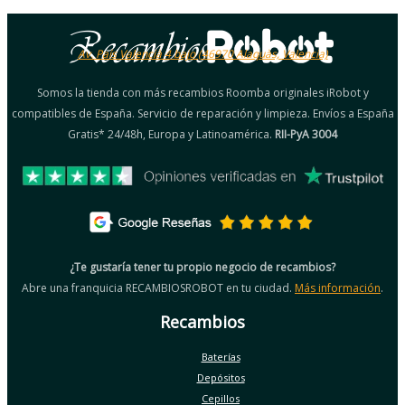
Av. País Valencià 4 bajo (46970 Alaquàs, Valencia)
Somos la tienda con más recambios Roomba originales iRobot y
compatibles de España. Servicio de reparación y limpieza. Envíos a España
Gratis* 24/48h, Europa y Latinoamérica.
RII-PyA 3004
¿Te gustaría tener tu propio negocio de recambios?
Abre una franquicia RECAMBIOSROBOT en tu ciudad.
Más información
.
Recambios
Baterías
Depósitos
Cepillos