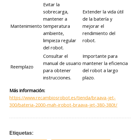
Evitar la
sobrecarga,
Extender la vida útil
mantener a
de la batería y
Mantenimiento
temperatura
mejorar el
ambiente,
rendimiento del
limpieza regular
robot.
del robot.
Consultar el
Importante para
manual de usuario
mantener la eficiencia
Reemplazo
para obtener
del robot a largo
instrucciones.
plazo.
Más información:
https://www.recambiosrobot.es/tienda/braava-jet-
300/bateria-2000-mah-irobot-braava-jet-380-380t/
Etiquetas: