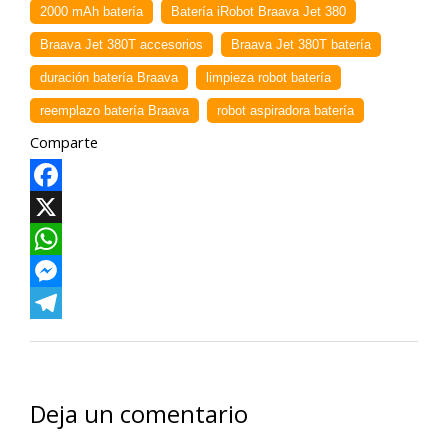
2000 mAh batería
Batería iRobot Braava Jet 380
Braava Jet 380T accesorios
Braava Jet 380T batería
duración batería Braava
limpieza robot batería
reemplazo batería Braava
robot aspiradora batería
Comparte
Facebook
X
WhatsApp
Messenger
Telegram
Deja un comentario