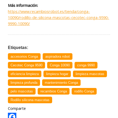
Más información:
https://www.recambiosrobot.es/tienda/conga-
10090/rodillo-de-silicona-mascotas-cecotec-conga-9590-
9990-10090/
Etiquetas:
accesorios Conga
aspiradora robot
Cecotec Conga 9590
Conga 10090
conga 9990
eficiencia limpieza
limpieza hogar
limpieza mascotas
limpieza profunda
mantenimiento Conga
pelo mascotas
recambios Conga
rodillo Conga
Rodillo silicona mascotas
Comparte