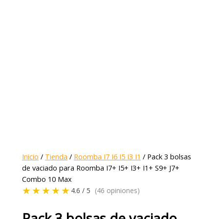
Inicio
/
Tienda
/
Roomba I7 I6 I5 I3 I1
/ Pack 3 bolsas
de vaciado para Roomba I7+ I5+ I3+ I1+ S9+ J7+
Combo 10 Max
★★★★★
4.6 / 5
(46 opiniones)
Pack 3 bolsas de vaciado