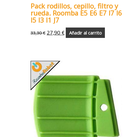
Pack rodillos, cepillo, filtro y
rueda. Roomba E5 E6 E7 I7 I6
I5 I3 I1 J7
27,90
€
33,30
€
Añadir al carrito