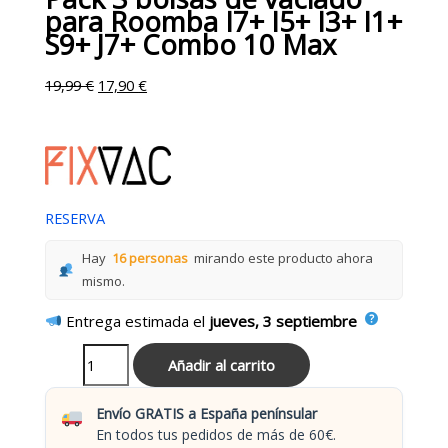
para Roomba I7+ I5+ I3+ I1+
S9+ J7+ Combo 10 Max
19,99
€
17,90
€
RESERVA
Hay
16 personas
mirando este producto ahora
mismo.
Entrega estimada el
jueves, 3 septiembre
Añadir al carrito
Envío GRATIS a España penínsular
En todos tus pedidos de más de 60€.