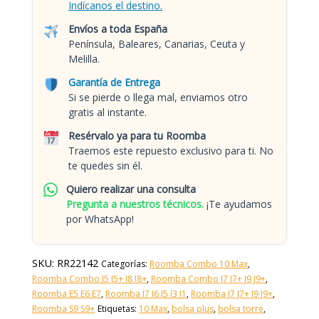
Indícanos el destino.
Envíos a toda España
Península, Baleares, Canarias, Ceuta y
Melilla.
Garantía de Entrega
Si se pierde o llega mal, enviamos otro
gratis al instante.
Resérvalo ya para tu Roomba
Traemos este repuesto exclusivo para ti. No
te quedes sin él.
Quiero realizar una consulta
Pregunta a nuestros técnicos.
¡Te ayudamos
por WhatsApp!
SKU:
RR22142
Categorías:
Roomba Combo 10 Max
,
Roomba Combo I5 I5+ I8 I8+
,
Roomba Combo J7 J7+ J9 J9+
,
Roomba E5 E6 E7
,
Roomba I7 I6 I5 I3 I1
,
Roomba J7 J7+ J9 J9+
,
Roomba S9 S9+
Etiquetas:
10 Max
,
bolsa plus
,
bolsa torre
,