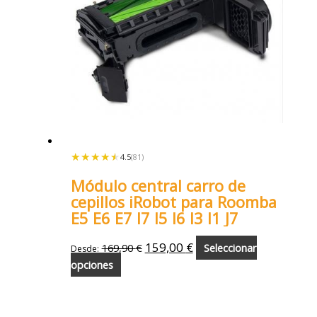
★★★★★
★★★★★
4.5
(81)
Módulo central carro de
cepillos iRobot para Roomba
E5 E6 E7 I7 I5 I6 I3 I1 J7
159,00
€
169,90
€
Seleccionar
Desde:
opciones