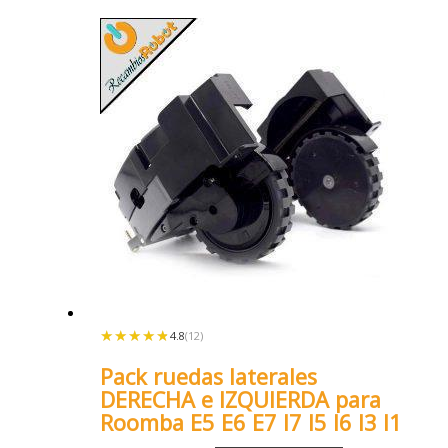
★★★★★
★★★★★
4.8
(12)
Pack ruedas laterales
DERECHA e IZQUIERDA para
Roomba E5 E6 E7 I7 I5 I6 I3 I1