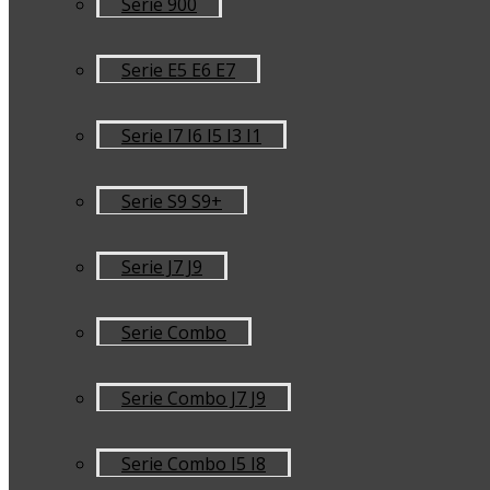
Serie 900
Serie E5 E6 E7
Serie I7 I6 I5 I3 I1
Serie S9 S9+
Serie J7 J9
Serie Combo
Serie Combo J7 J9
Serie Combo I5 I8