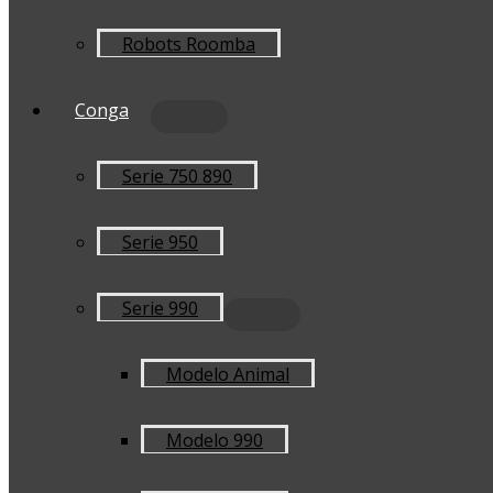
Robots Roomba
Conga
Serie 750 890
Serie 950
Serie 990
Modelo Animal
Modelo 990