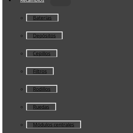
Baterías
Depósitos
Cepillos
Filtros
Rodillos
Ruedas
Módulos centrales