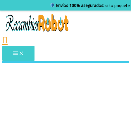
Envíos 100% asegurados:
si tu paquete 