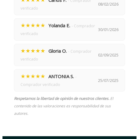
Carlos F.
- Comprador
08/02/2026
verificado
★★★★★
Yolanda E.
- Comprador
30/01/2026
verificado
★★★★★
Gloria O.
- Comprador
02/09/2025
verificado
★★★★★
ANTONIA S.
-
25/07/2025
Comprador verificado
Respetamos la libertad de opinión de nuestros clientes.
El
contenido de las valoraciones es responsabilidad de sus
autores.