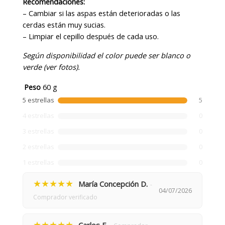
Recomendaciones:
– Cambiar si las aspas están deterioradas o las
cerdas están muy sucias.
– Limpiar el cepillo después de cada uso.
Según disponibilidad el color puede ser blanco o
verde (ver fotos).
Peso
60 g
5 estrellas
5
4 estrellas
0
3 estrellas
0
2 estrellas
0
1 estrellas
0
★★★★★
María Concepción D.
-
04/07/2026
Comprador verificado
★★★★★