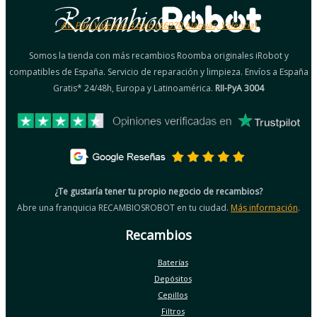
Av. País Valencià 4 bajo (46970 Alaquàs, Valencia)
Somos la tienda con más recambios Roomba originales iRobot y
compatibles de España. Servicio de reparación y limpieza. Envíos a España
Gratis* 24/48h, Europa y Latinoamérica.
RII-PyA 3004
¿Te gustaría tener tu propio negocio de recambios?
Abre una franquicia RECAMBIOSROBOT en tu ciudad.
Más información
.
Recambios
Baterías
Depósitos
Cepillos
Filtros