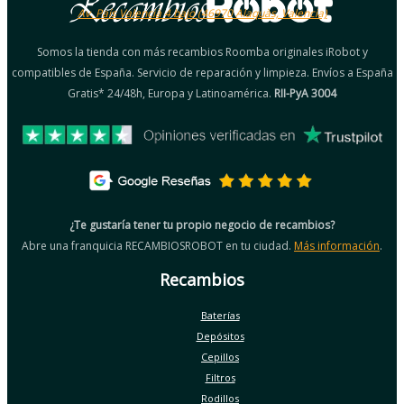
Av. País Valencià 4 bajo (46970 Alaquàs, Valencia)
Somos la tienda con más recambios Roomba originales iRobot y
compatibles de España. Servicio de reparación y limpieza. Envíos a España
Gratis* 24/48h, Europa y Latinoamérica.
RII-PyA 3004
¿Te gustaría tener tu propio negocio de recambios?
Abre una franquicia RECAMBIOSROBOT en tu ciudad.
Más información
.
Recambios
Baterías
Depósitos
Cepillos
Filtros
Rodillos