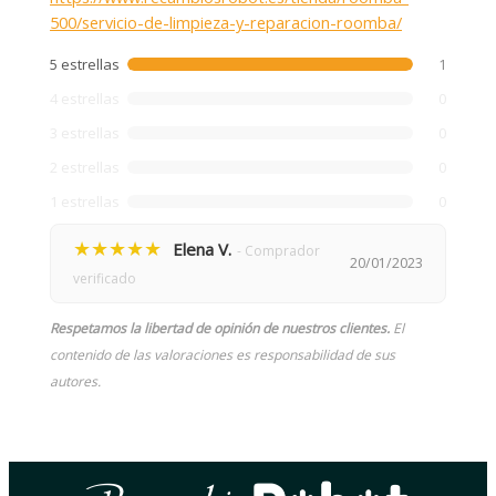
500/servicio-de-limpieza-y-reparacion-roomba/
5 estrellas
1
4 estrellas
0
3 estrellas
0
2 estrellas
0
1 estrellas
0
★★★★★
Elena V.
- Comprador
20/01/2023
verificado
Respetamos la libertad de opinión de nuestros clientes.
El
contenido de las valoraciones es responsabilidad de sus
autores.