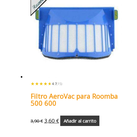
★★★★★
★★★★★
4.7
(15)
Filtro AeroVac para Roomba
500 600
3,60
€
3,90
€
Añadir al carrito