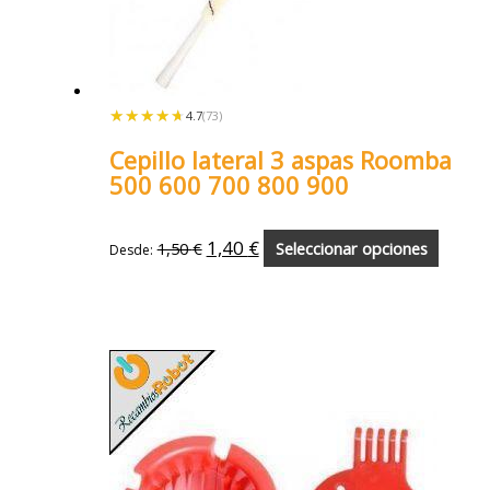
★★★★★
★★★★★
4.7
(73)
Cepillo lateral 3 aspas Roomba
500 600 700 800 900
1,40
€
1,50
€
Seleccionar opciones
Desde: