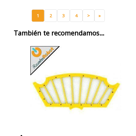
1
2
3
4
>
»
También te recomendamos…