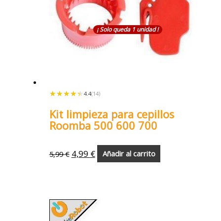
¡ Solo queda 1 unidad !
★★★★★
★★★★★
4.4
(14)
Kit limpieza para cepillos
Roomba 500 600 700
4,99
€
5,99
€
Añadir al carrito