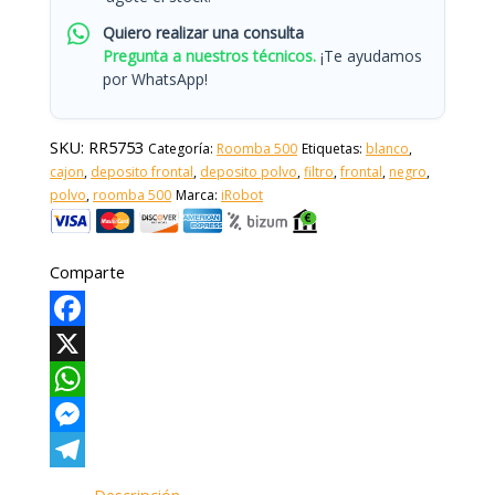
Quiero realizar una consulta
Pregunta a nuestros técnicos.
¡Te ayudamos
por WhatsApp!
SKU:
RR5753
Categoría:
Roomba 500
Etiquetas:
blanco
,
cajon
,
deposito frontal
,
deposito polvo
,
filtro
,
frontal
,
negro
,
polvo
,
roomba 500
Marca:
iRobot
Comparte
Facebook
X
WhatsApp
Messenger
Telegram