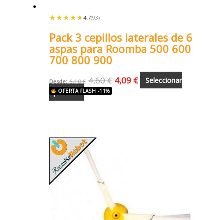
★★★★★
★★★★★
4.7
(93)
Pack 3 cepillos laterales de 6
aspas para Roomba 500 600
700 800 900
4,60
€
4,09
€
Seleccionar
Desde:
6,10
€
opciones
OFERTA FLASH -11%