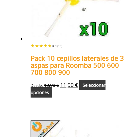
★★★★★
★★★★★
4.8
(85)
Pack 10 cepillos laterales de 3
aspas para Roomba 500 600
700 800 900
11,90
€
12,90
€
Seleccionar
Desde:
opciones