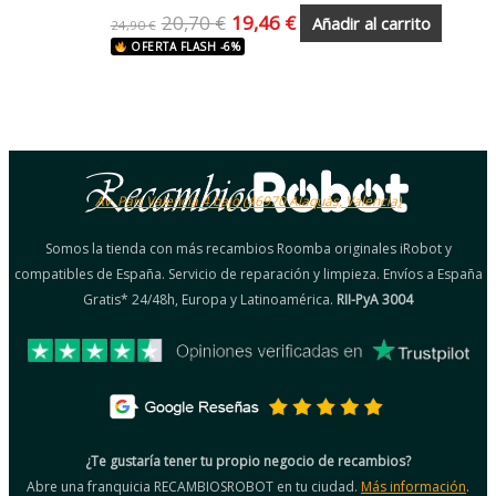
20,70
€
19,46
€
Añadir al carrito
24,90
€
OFERTA FLASH -6%
Av. País Valencià 4 bajo (46970 Alaquàs, Valencia)
Somos la tienda con más recambios Roomba originales iRobot y
compatibles de España. Servicio de reparación y limpieza. Envíos a España
Gratis* 24/48h, Europa y Latinoamérica.
RII-PyA 3004
¿Te gustaría tener tu propio negocio de recambios?
Abre una franquicia RECAMBIOSROBOT en tu ciudad.
Más información
.