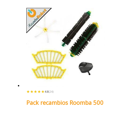
★★★★★
★★★★★
4.8
(24)
Pack recambios Roomba 500