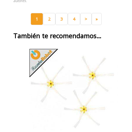
autores.
1
2
3
4
>
»
También te recomendamos…