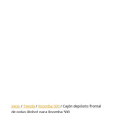
Inicio
/
Tienda
/
Roomba 500
/ Cajón depósito frontal
de polvo iRobot para Roomba 500