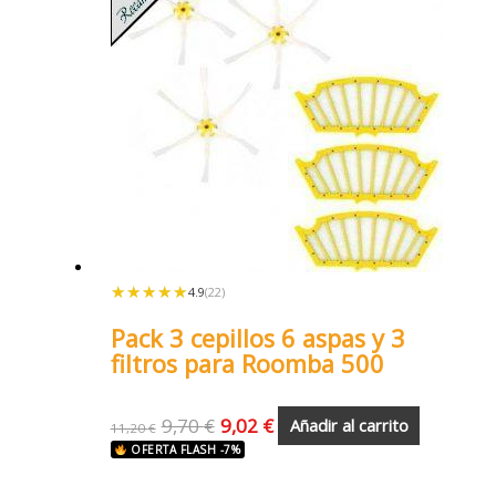
★★★★★
★★★★★
4.9
(22)
Pack 3 cepillos 6 aspas y 3
filtros para Roomba 500
9,70
€
9,02
€
Añadir al carrito
11,20
€
OFERTA FLASH -7%