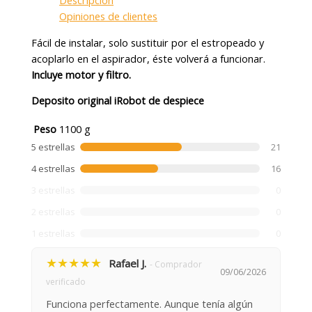
Descripción
Opiniones de clientes
Fácil de instalar, solo sustituir por el estropeado y
acoplarlo en el aspirador, éste volverá a funcionar.
Incluye motor y filtro.
Deposito original iRobot de despiece
Peso
1100 g
5 estrellas
21
4 estrellas
16
3 estrellas
0
2 estrellas
0
1 estrellas
0
★★★★★
Rafael J.
- Comprador
09/06/2026
verificado
Funciona perfectamente. Aunque tenía algún