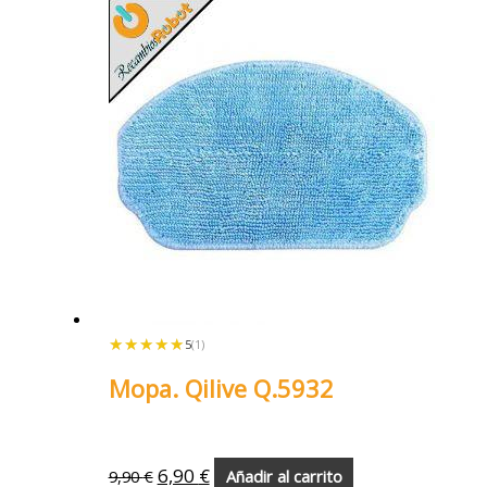
★★★★★
★★★★★
5
(1)
Mopa. Qilive Q.5932
6,90
€
9,90
€
Añadir al carrito