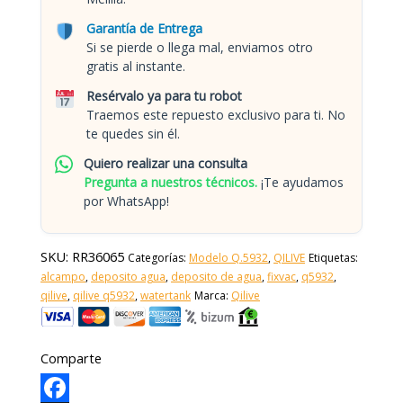
Garantía de Entrega
Si se pierde o llega mal, enviamos otro
gratis al instante.
Resérvalo ya para tu robot
Traemos este repuesto exclusivo para ti. No
te quedes sin él.
Quiero realizar una consulta
Pregunta a nuestros técnicos.
¡Te ayudamos
por WhatsApp!
SKU:
RR36065
Categorías:
Modelo Q.5932
,
QILIVE
Etiquetas:
alcampo
,
deposito agua
,
deposito de agua
,
fixvac
,
q5932
,
qilive
,
qilive q5932
,
watertank
Marca:
Qilive
Comparte