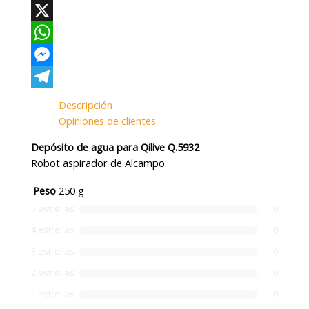
Facebook
X
WhatsApp
Messenger
Telegram
Descripción
Opiniones de clientes
Depósito de agua para Qilive Q.5932
Robot aspirador de Alcampo.
Peso
250 g
5 estrellas
0
4 estrellas
0
3 estrellas
0
2 estrellas
0
1 estrellas
0