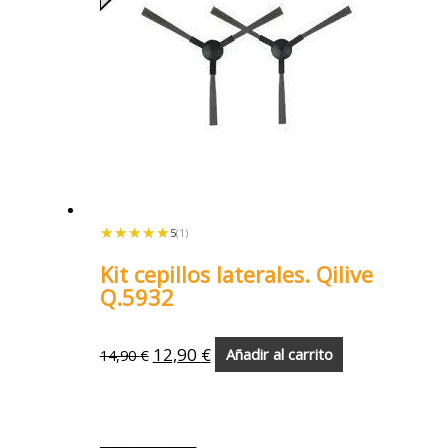
★★★★★
★★★★★
5
(1)
Kit cepillos laterales. Qilive
Q.5932
12,90
€
14,90
€
Añadir al carrito