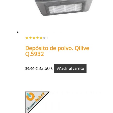
★★★★★
★★★★★
5
(1)
Depósito de polvo. Qilive
Q.5932
33,60
€
39,90
€
Añadir al carrito