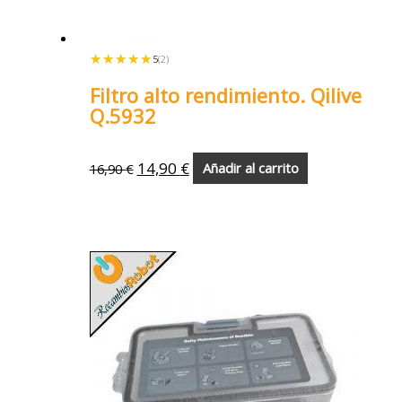
★★★★★
★★★★★
5
(2)
Filtro alto rendimiento. Qilive
Q.5932
14,90
€
16,90
€
Añadir al carrito