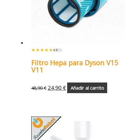
★★★★★
★★★★★
4.8
(5)
Filtro Hepa para Dyson V15
V11
24,90
€
48,90
€
Añadir al carrito