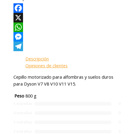
Facebook
X
WhatsApp
Messenger
Telegram
Descripción
Opiniones de clientes
Cepillo motorizado para alfombras y suelos duros
para Dyson V7 V8 V10 V11 V15.
Peso
800 g
5 estrellas
0
4 estrellas
0
3 estrellas
0
2 estrellas
0