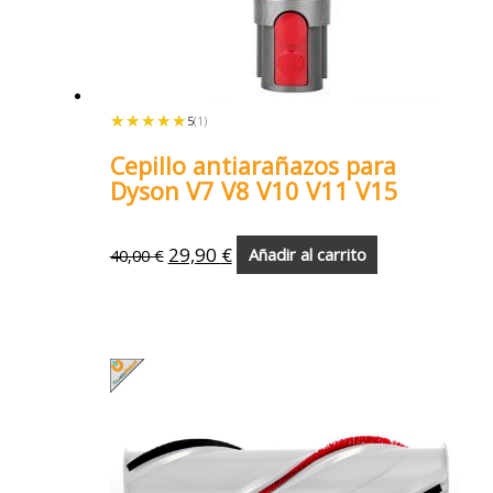
★★★★★
★★★★★
5
(1)
Cepillo antiarañazos para
Dyson V7 V8 V10 V11 V15
29,90
€
40,00
€
Añadir al carrito