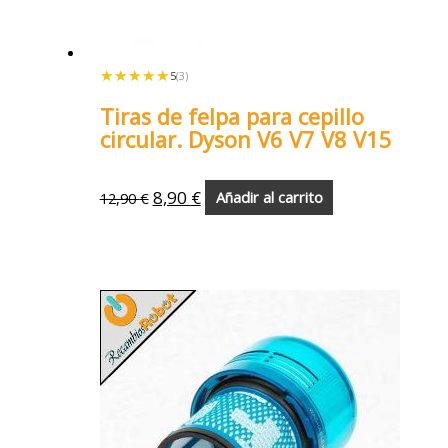
★★★★★
★★★★★
5
(3)
Tiras de felpa para cepillo
circular. Dyson V6 V7 V8 V15
8,90
€
12,90
€
Añadir al carrito