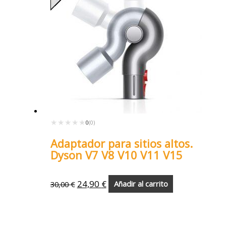
★★★★★
★★★★★
0
(0)
Adaptador para sitios altos.
Dyson V7 V8 V10 V11 V15
24,90
€
30,00
€
Añadir al carrito