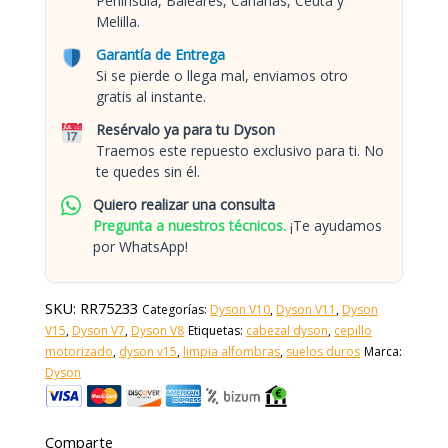
Península, Baleares, Canarias, Ceuta y
Melilla.
Garantía de Entrega
Si se pierde o llega mal, enviamos otro
gratis al instante.
Resérvalo ya para tu Dyson
Traemos este repuesto exclusivo para ti. No
te quedes sin él.
Quiero realizar una consulta
Pregunta a nuestros técnicos.
¡Te ayudamos
por WhatsApp!
SKU:
RR75233
Categorías:
Dyson V10
,
Dyson V11
,
Dyson
V15
,
Dyson V7
,
Dyson V8
Etiquetas:
cabezal dyson
,
cepillo
motorizado
,
dyson v15
,
limpia alfombras
,
suelos duros
Marca:
Dyson
Comparte