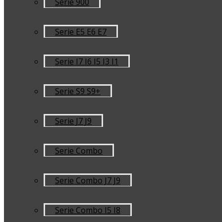
Serie 900
Serie E5 E6 E7
Serie I7 I6 I5 I3 I1
Serie S9 S9+
Serie J7 J9
Serie Combo
Serie Combo J7 J9
Serie Combo I5 I8