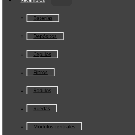
Baterías
Depósitos
Cepillos
Filtros
Rodillos
Ruedas
Módulos centrales