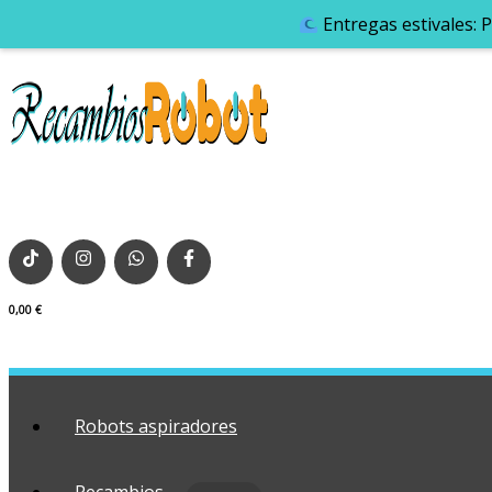
Entregas estivales: 
0,00
€
Robots aspiradores
Recambios