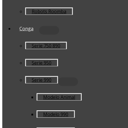
Robots Roomba
Conga
Serie 750 890
Serie 950
Serie 990
Modelo Animal
Modelo 990