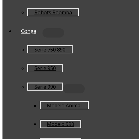
Robots Roomba
Conga
Serie 750 890
Serie 950
Serie 990
Modelo Animal
Modelo 990