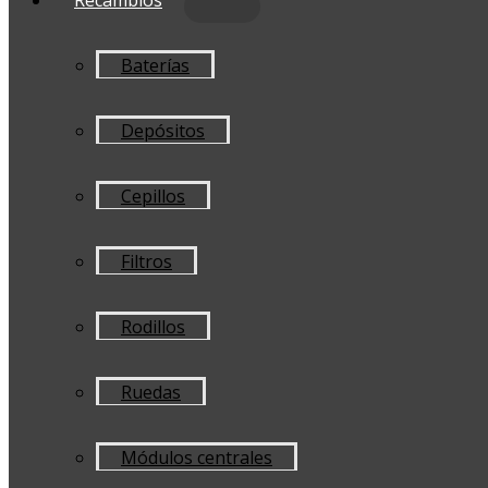
Baterías
Depósitos
Cepillos
Filtros
Rodillos
Ruedas
Módulos centrales