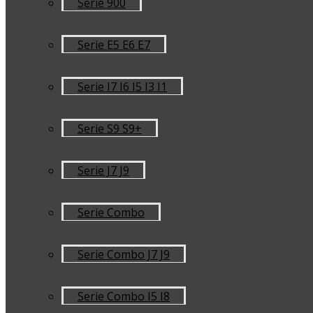
Serie 900
Serie E5 E6 E7
Serie I7 I6 I5 I3 I1
Serie S9 S9+
Serie J7 J9
Serie Combo
Serie Combo J7 J9
Serie Combo I5 I8