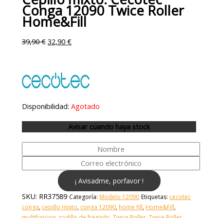
Conga 12090 Twice Roller
Home&Fill
39,90
€
32,90
€
Disponibilidad:
Agotado
Avisar cuando haya stock
¡ Avisadme, porfavor !
SKU:
RR37589
Categoría:
Modelo 12090
Etiquetas:
cecotec
conga
,
cepillo mixto
,
conga 12090
,
home fill
,
Home&Fill
,
multifuncion
,
rodillo de fregado
,
Twice Roller
,
Twice Roller