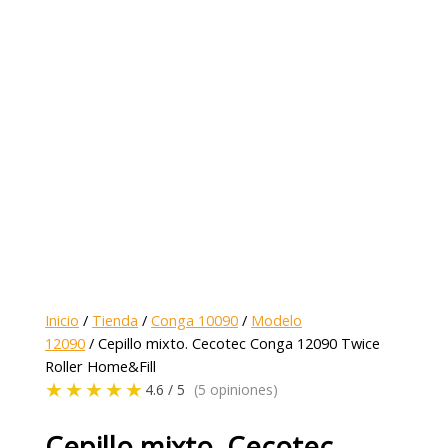
Inicio
/
Tienda
/
Conga 10090
/
Modelo
12090
/ Cepillo mixto. Cecotec Conga 12090 Twice
Roller Home&Fill
★★★★★
4.6 / 5
(5 opiniones)
Cepillo mixto. Cecotec