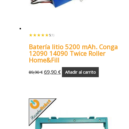
★★★★★
★★★★★
5
(1)
Batería litio 5200 mAh. Conga
12090 14090 Twice Roller
Home&Fill
69,90
€
89,90
€
Añadir al carrito