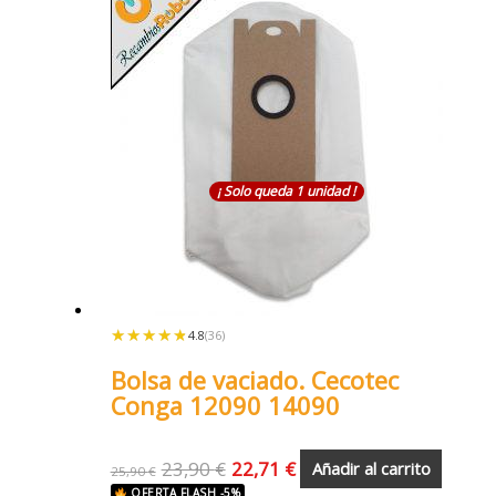
¡ Solo queda 1 unidad !
★★★★★
★★★★★
4.8
(36)
Bolsa de vaciado. Cecotec
Conga 12090 14090
23,90
€
22,71
€
Añadir al carrito
25,90
€
OFERTA FLASH -5%