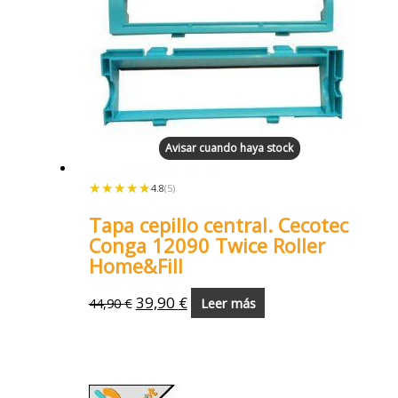
Avisar cuando haya stock
★★★★★
★★★★★
4.8
(5)
Tapa cepillo central. Cecotec
Conga 12090 Twice Roller
Home&Fill
39,90
€
44,90
€
Leer más