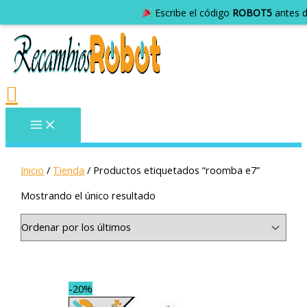
Escribe el código
ROBOT5
antes d
Inicio
/
Tienda
/ Productos etiquetados “roomba e7”
Mostrando el único resultado
-20%