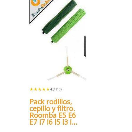
★★★★★
★★★★★
4.7
(110)
Pack rodillos,
cepillo y filtro.
Roomba E5 E6
E7 I7 I6 I5 I3 I1
J7