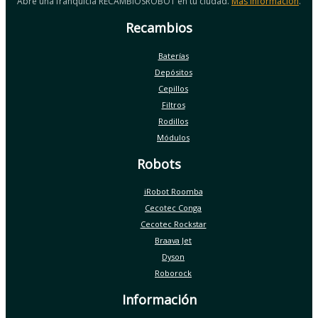
Abre una franquicia RECAMBIOSROBOT en tu ciudad.
Más información
.
Recambios
Baterías
Depósitos
Cepillos
Filtros
Rodillos
Módulos
Robots
iRobot Roomba
Cecotec Conga
Cecotec Rockstar
Braava Jet
Dyson
Roborock
Información