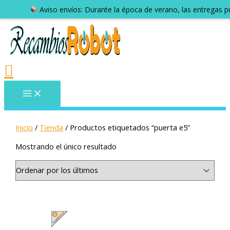
Horario Julio:
de lune
Inicio
/
Tienda
/ Productos etiquetados “puerta e5”
Mostrando el único resultado