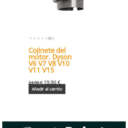
★★★★★
★★★★★
0
(0)
Cojinete del
motor. Dyson
V6 V7 V8 V10
V11 V15
19,90
€
24,90
€
Añadir al carrito