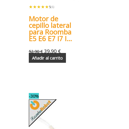
★★★★★
★★★★★
5
(6)
Motor de
cepillo lateral
para Roomba
E5 E6 E7 I7 I5
I6 I3 I1 J7
39,90
€
52,90
€
Añadir al carrito
-30%