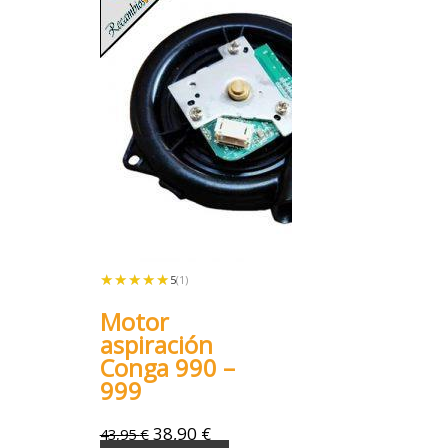
★★★★★
★★★★★
5
(1)
Motor
aspiración
Conga 990 –
999
38,90
€
43,95
€