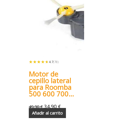
★★★★★
★★★★★
4.7
(78)
Motor de
cepillo lateral
para Roomba
500 600 700
800 900
34,90
€
49,90
€
Añadir al carrito