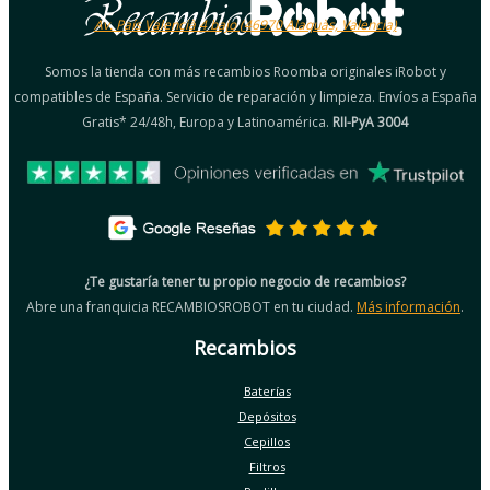
Av. País Valencià 4 bajo (46970 Alaquàs, Valencia)
Somos la tienda con más recambios Roomba originales iRobot y
compatibles de España. Servicio de reparación y limpieza. Envíos a España
Gratis* 24/48h, Europa y Latinoamérica.
RII-PyA 3004
¿Te gustaría tener tu propio negocio de recambios?
Abre una franquicia RECAMBIOSROBOT en tu ciudad.
Más información
.
Recambios
Baterías
Depósitos
Cepillos
Filtros