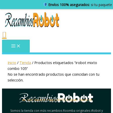
Envíos 100% asegurados:
si tu paquete 
Inicio
/
Tienda
/ Productos etiquetados “irobot mixto
combo 105”
No se han encontrado productos que coincidan con tu
selección.
Av. País Valencià 4 bajo (46970 Alaquàs, Valencia)
Somos la tienda con más recambios Roomba originales iRobot y