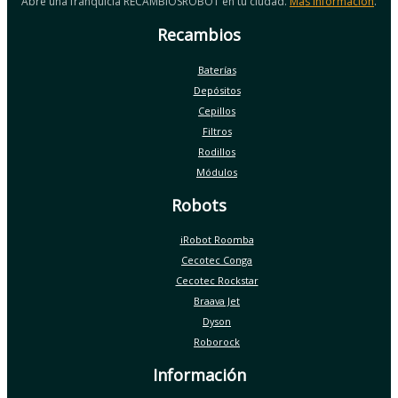
Abre una franquicia RECAMBIOSROBOT en tu ciudad.
Más información
.
Recambios
Baterías
Depósitos
Cepillos
Filtros
Rodillos
Módulos
Robots
iRobot Roomba
Cecotec Conga
Cecotec Rockstar
Braava Jet
Dyson
Roborock
Información