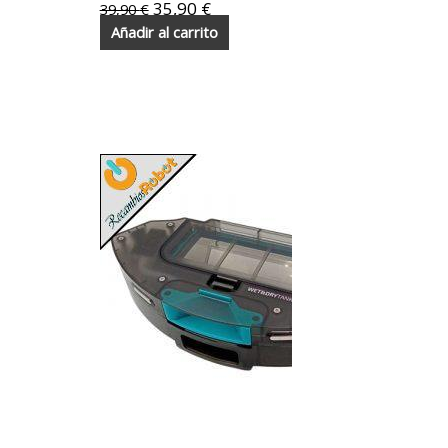
Panoramic
35,90
€
39,90
€
2690
Añadir al carrito