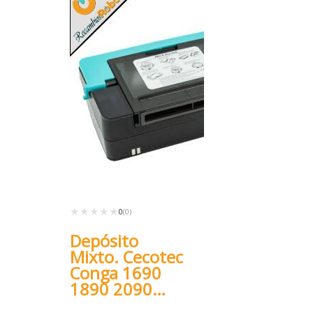
★★★★★
★★★★★
0
(0)
Depósito
Mixto. Cecotec
Conga 1690
1890 2090
2290