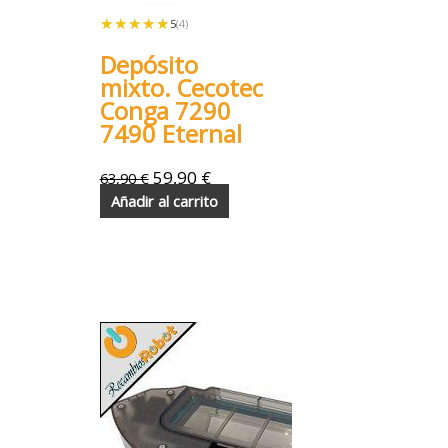
★★★★★
★★★★★
5
(4)
Depósito
mixto. Cecotec
Conga 7290
7490 Eternal
59,90
€
63,90
€
Añadir al carrito