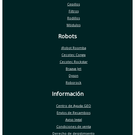
Cepillos
Filtros
Rodillos
Módulos
Robots
iRobot Roomba
Cecotec Conga
Cecotec Rockstar
Braava Jet
Dyson
Roborock
Información
Centro de Ayuda GEO
Envíos de Recambios
Aviso legal
Condiciones de venta
Derecho de desistimiento