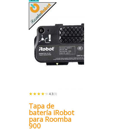
★★★★★
★★★★★
4.3
(3)
Tapa de
batería iRobot
para Roomba
900