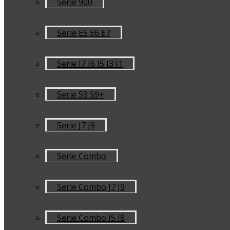
Serie 900
Serie E5 E6 E7
Serie I7 I6 I5 I3 I1
Serie S9 S9+
Serie J7 J9
Serie Combo
Serie Combo J7 J9
Serie Combo I5 I8