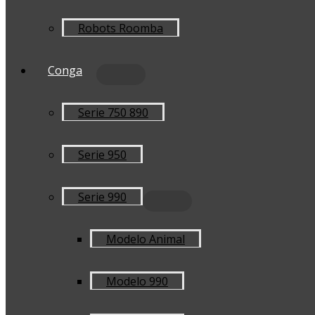
Robots Roomba
Conga
Serie 750 890
Serie 950
Serie 990
Modelo Animal
Modelo 990