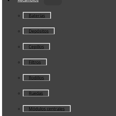
Baterías
Depósitos
Cepillos
Filtros
Rodillos
Ruedas
Módulos centrales