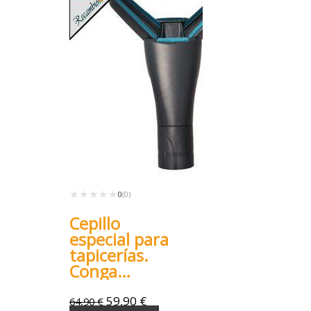
★★★★★
★★★★★
0
(0)
Cepillo
especial para
tapicerías.
Conga
Rockstar RX50
59,90
€
64,90
€