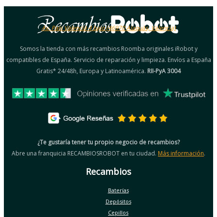
Av. País Valencià 4 bajo (46970 Alaquàs, Valencia)
Somos la tienda con más recambios Roomba originales iRobot y
compatibles de España. Servicio de reparación y limpieza. Envíos a España
Gratis* 24/48h, Europa y Latinoamérica.
RII-PyA 3004
¿Te gustaría tener tu propio negocio de recambios?
Abre una franquicia RECAMBIOSROBOT en tu ciudad.
Más información
.
Recambios
Baterías
Depósitos
Cepillos