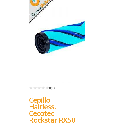
★★★★★
★★★★★
0
(0)
Cepillo
Hairless.
Cecotec
Rockstar RX50