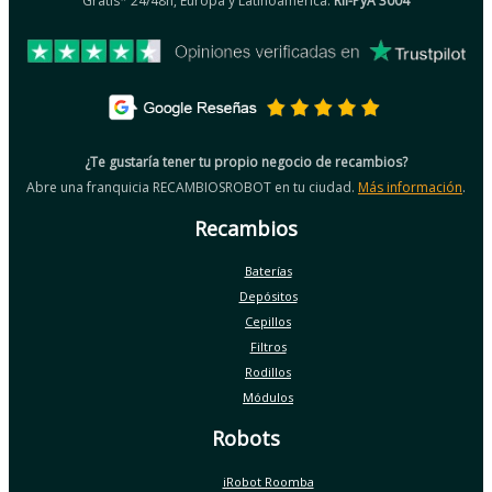
Gratis* 24/48h, Europa y Latinoamérica.
RII-PyA 3004
¿Te gustaría tener tu propio negocio de recambios?
Abre una franquicia RECAMBIOSROBOT en tu ciudad.
Más información
.
Recambios
Baterías
Depósitos
Cepillos
Filtros
Rodillos
Módulos
Robots
iRobot Roomba