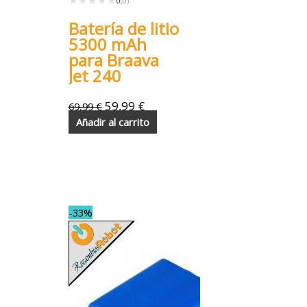
★★★★★
★★★★★
0
(0)
Batería de litio
5300 mAh
para Braava
Jet 240
59,99
€
69,99
€
Añadir al carrito
-33%