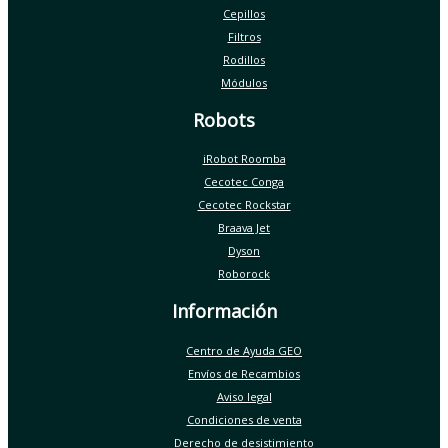
Cepillos
Filtros
Rodillos
Módulos
Robots
iRobot Roomba
Cecotec Conga
Cecotec Rockstar
Braava Jet
Dyson
Roborock
Información
Centro de Ayuda GEO
Envíos de Recambios
Aviso legal
Condiciones de venta
Derecho de desistimiento