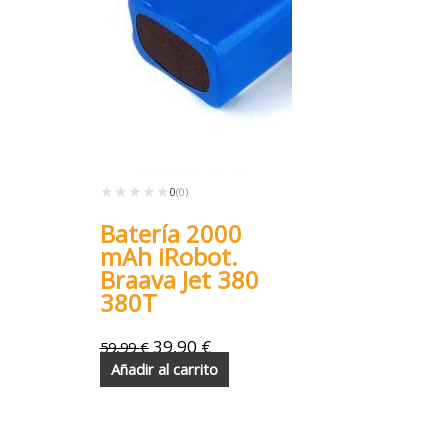
★★★★★
★★★★★
0
(0)
Batería 2000
mAh iRobot.
Braava Jet 380
380T
39,90
€
59,99
€
Añadir al carrito