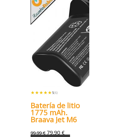
★★★★★
★★★★★
5
(6)
Batería de litio
1775 mAh.
Braava Jet M6
79,90
€
99,99
€