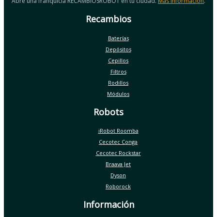
Abre una franquicia RECAMBIOSROBOT en tu ciudad.
Más información
.
Recambios
Baterías
Depósitos
Cepillos
Filtros
Rodillos
Módulos
Robots
iRobot Roomba
Cecotec Conga
Cecotec Rockstar
Braava Jet
Dyson
Roborock
Información