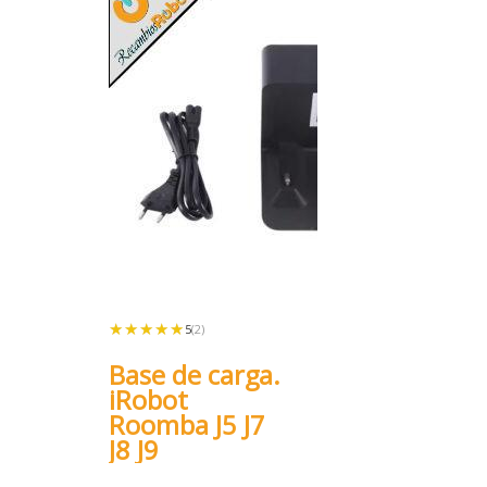
★★★★★
★★★★★
5
(2)
Base de carga.
iRobot
Roomba J5 J7
J8 J9